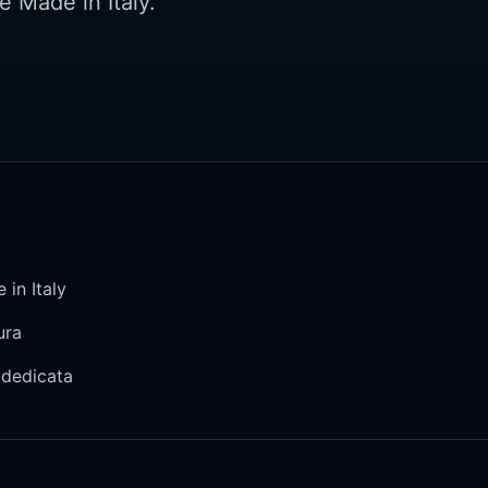
e Made in Italy.
 in Italy
ura
 dedicata