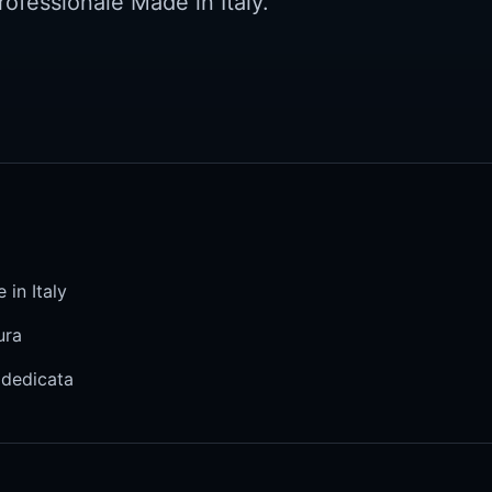
rofessionale Made in Italy.
 in Italy
ura
 dedicata