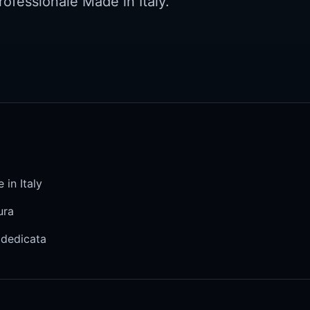
rofessionale Made in Italy.
 in Italy
ura
 dedicata