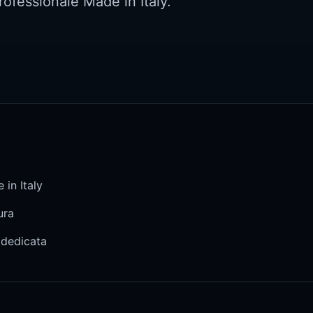
rofessionale Made in Italy.
 in Italy
ura
 dedicata