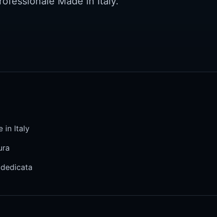
rofessionale Made in Italy.
 in Italy
ura
 dedicata