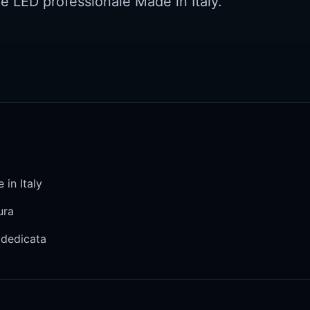
ne LED professionale Made in Italy.
 in Italy
ura
 dedicata